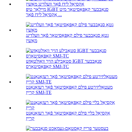
מיילאַר טיפּ IGBT סנאַבבער קאַפּאַסיטאָר מיט
אַקסיאַל לידז פֿאַר ...
גטאָ סנאַבבער פילם קאַפּאַסיטאָר פֿאַר וועלדינג
מאַשין
סטאַבילע הויך וואָולטאַזש IGBT סנאַבבער
קאַפּאַסיטאָרס SMJ-TC
מעטאַליזירטע פילם קאַפּאַסיטאָר פֿאַר רעזאָנאַנט
קרייַז SMJ-TE
אַקסיאַל בליי פילם קאַפּאַסיטאָר פֿאַר רעזאָנאַנט
קרייַז