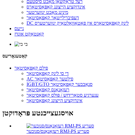
רעל טראַקשאַן מאַכט סיסטעם
אינדוקציע הייצונג קאַפּאַסיטאָרס
מינינג מאַכט ינווערטער
דעפיברילייטאָר קאַפּאַסיטאָר
DC לינק קאַפּאַסיטאָרס אין פאָטאָוואָלטאַיק ינווערטערס
נייעס
קאָנטאַקט אונדז
קאַטעגאָריעס
פילם קאַפּאַסיטאָר
די סי לינק קאַפּאַסיטאָר
AC פילטער קאַפּאַסיטאָר
IGBT/GTO סנאַבבער קאַפּאַסיטאָר
רעזאָנאַנס קאַפּאַסיטאָר
ענערגיע סטאָרידזש / פּולס קאַפּאַסיטאָר
אינדוקציע הייצונג קאַפּאַסיטאָר
אויסגעצייכנטע פּראָדוקטן
רעזאָנאַנס/סנובער RMJ-PS סעריע