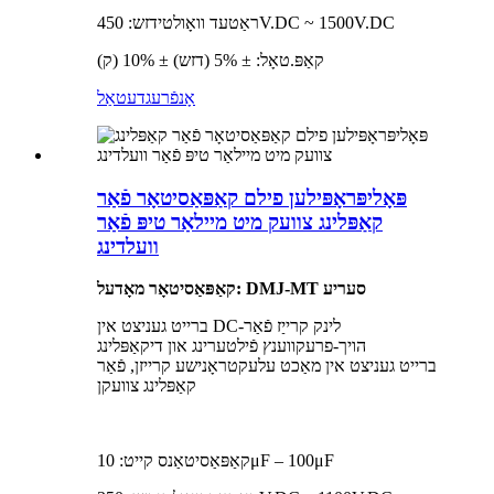
ראַטעד וואָולטידזש: 450V.DC ~ 1500V.DC
קאַפּ.טאָל: ± 5% (דזש) ± 10% (ק)
אָנפֿרעג
דעטאַל
פּאָליפּראָפּילען פילם קאַפּאַסיטאָר פֿאַר
קאַפּלינג צוועק מיט מיילאַר טיפּ פֿאַר
וועלדינג
קאַפּאַסיטאָר מאָדעל: DMJ-MT סעריע
ברייט געניצט אין DC-לינק קרייַז פֿאַר
הויך-פרעקווענץ פֿילטערינג און דיקאַפּלינג
ברייט געניצט אין מאַכט עלעקטראָנישע קרייזן, פֿאַר
קאַפּלינג צוועקן
קאַפּאַסיטאַנס קייט: 10μF – 100μF