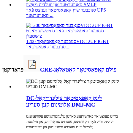
סנובבער שוץ קאַפּאַסיטאָר געניצט פֿאַר UPS
קאָנווערטער ...
סנובבער קאַפּאַסיטאָר 1200VDC 2UF IGBT
סנובבער קאַפּאַסיטאָר...
CRE-פילם קאַפּאַסיטאָר קאַטאַלאָג
פּראָדוקטן
DC-לינק קאַפּאַסיטאָר צילינדריקאַל
אַלומינום קען סעריע DMJ-MC
ברייט גענוצט אין פארשידענע סארטן עלעקטראָנישע עקוויפּמענט
דק לינק טייל פֿאַר דק שטיצע, ענערגיע סטאָרידזש, און פילטער.
למשל ווינט ענערגיע סיסטעמען און ינווערטערס;