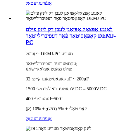
אָנפֿרעג
דעטאַל
לאַנגע אָפּצאָל-אָפּזאָגן לעבן דק לינק פילם
קאַפּאַסיטאָר פֿאַר דעפיברילייטאָר DEMJ-
PC
מאָדעל: DEMJ-PC סעריע
עקסטערנער דעפיברילייטאר;
פּולס מאַכט אַפּלאַקיישאַנז;
קאַפּאַסיטאַנס קייט: 32μF ~ 200μF
ראַטעד וואָולטידזש: 1500V.DC – 5000V.DC
ענערגיע: 400J~500J
קאַפּ.טאָל: ± 5% (דזש); ± 10% (ק)
אָנפֿרעג
דעטאַל