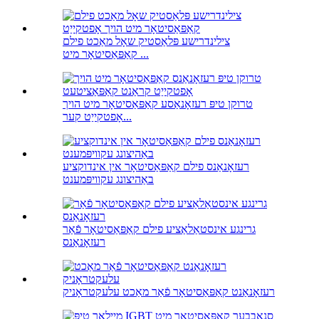
צילינדרישע פּלאַסטיק שאָל מאַכט פילם
קאַפּאַסיטאָר מיט ...
טרוקן טיפּ רעזאָנאַסע קאַפּאַסיטאָר מיט הויך
אָפטקייַט קער...
רעזאָנאַנס פילם קאַפּאַסיטאָר אין אינדוקציע
באַהיצונג עקוויפּמענט
גרינגע אינסטאַלאַציע פילם קאַפּאַסיטאָר פֿאַר
רעזאָנאַנס
רעזאָנאַנט קאַפּאַסיטאָר פֿאַר מאַכט עלעקטראָניק