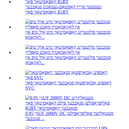
בעסטער פרייז קאַסטאַם-געמאכט סנאַבבער
קאַפּאַסיטאָר פֿאַר IGBT
סנובבער פילטערינג קאַפּאַסיטאָר מיט אָיל טיפּ אין
לאָקאָמאָ...
סנובבער פילטערינג קאַפּאַסיטאָר מיט אָיל טיפּ אין
לאָקאָמאָ...
דאַמפּינג אַבזאָרפּשאַן סנאַבבער קאַפּאַסיטאָר פֿאַר
SVC
נייַ 0.95UF 2000V DC מעטאַליזעד פּאָליפּראָפּילען
סנובבער ...