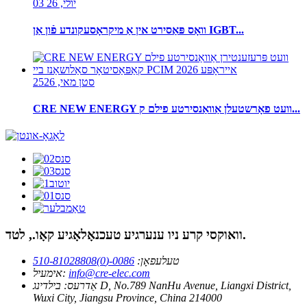
03 יולי, 26
וואָס פּאַסירט אין אַ מיקראָסעקונדע פֿון אַן IGBT...
25סטן מאי, 26
CRE NEW ENERGY וועט פאָרשטעלן אַוואַנסירטע פילם ק...
וואוקסי קרע ניו ענערגיע טעכנאָלאָגיע קאָו., לטד.
טעלעפאָן:
0086-(0)510-81028808
info@cre-elec.com
אימעיל:
אַדרעס:
בילדינג D, No.789 NanHu Avenue, Liangxi District,
Wuxi City, Jiangsu Province, China 214000