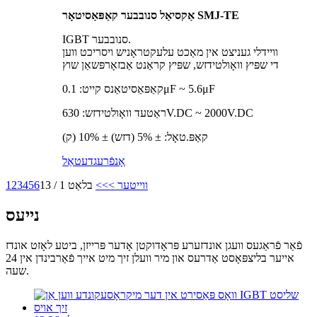
אַקסיאַל סנובבער קאַפּאַסיטאָר SMJ-TE
IGBT סנובבער.
וויידלי געניצט אין מאַכט עלעקטראָניש ויסריכט ווען
די שפּיץ וואָולטידזש, שפּיץ קראַנט אַבזאָרפּשאַן שוץ
קאַפּאַסיטאַנס קייט: 0.1μF ~ 5.6μF
ראַטעד וואָולטידזש: 630V.DC ~ 2000V.DC
קאַפּ.טאָל: ± 5% (דזש) ± 10% (ק)
אָנפֿרעג
דעטאַל
ווייטער >
>>
בלאַט 1 / 13
6
5
4
3
2
1
נייעס
פֿאַר פֿראַגעס וועגן אונדזערע פּראָדוקטן אָדער פּרייזן, ביטע לאָזט אונדז
אייער בליצפּאָסט אַדרעס און מיר וועלן זיך מיט אייך פֿאַרבינדן אין 24
שעה.