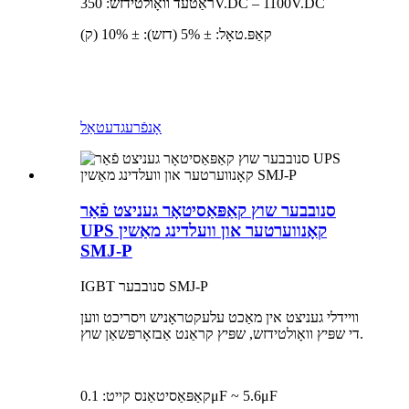
ראַטעד וואָולטידזש: 350V.DC – 1100V.DC
קאַפּ.טאָל: ± 5% (דזש): ± 10% (ק)
אָנפֿרעג
דעטאַל
סנובבער שוץ קאַפּאַסיטאָר געניצט פֿאַר
UPS קאָנווערטער און וועלדינג מאַשין
SMJ-P
IGBT סנובבער SMJ-P
וויידלי געניצט אין מאַכט עלעקטראָניש ויסריכט ווען
די שפּיץ וואָולטידזש, שפּיץ קראַנט אַבזאָרפּשאַן שוץ.
קאַפּאַסיטאַנס קייט: 0.1μF ~ 5.6μF