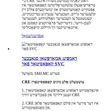
ביי CRE האט קאָנקורענטישע מעלות איבער
טראַדיציאָנעלן עלעקטראָליטישן קאַפּאַסיטאָר אין
אָפטקייט קאָנווערטערס און ינווערטערס צוליב זיין
קלענערער גרייס, העכערער ענערגיע געדיכטקייט,
קעגנשטעל צו העכערער וואָולטידזש, לענגערער
לעבן-דויער, נידעריקער פּראָדוקציע קאָסטן און
אייגנאַרטיקער זיך-היילונג קייפּאַביליטי.
אָנפֿרעג
דעטאַל
דאַמפּינג אַבזאָרפּשאַן סנאַבבער
קאַפּאַסיטאָר פֿאַר SVC
מאָדעל: SMJ-MC סעריע
CRE צושטעלט אַלע מינים קאַפּאַסיטאָרן
1. אינאָוואַטיווע דאַמפּינג אַבזאָרפּשאַן קאַפּאַסיטאָרן
זענען דיזיינד און פאַבריצירט דורך CRE
2. CRE איז דער פירער אין פילם קאַפּאַסיטאָר פּלאַן
און מאַנופאַקטורינג.