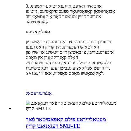
3. אויב איר דאַרפט אייגענאַרטיקע דאַמפּינג
אַבזאָרפּשאַן קאַפּאַסיטאָר ספּעסיפיקאַציעס, גייט צו
אונדזער דיזיין צענטער פֿאַר אַ קאַסטאַמייזד
קאַפּאַסיטאָר.
אַפּליקאַציעס:
זיי ווערן בפֿרט גענוצט צו באַגרענעצן די ראַטע פֿון
וואָולטאַזש העכערונג אין קרייזן וואָס זענען
איבערגעטריבן, צו באַשיצן די סוויטשינג און שוץ פון
האַלב-קאָנדוקטאָרן אין מאַכט
עלעקטראָניק; פֿילטערינג און ענערגיע סטאָרידזש.
די הויפּט אַפּליקאַציע געביטן זענען רעקטיפייערז,
SVCs, לאָקאָמאָטיוו מאַכט סאַפּלייז, אאז"ו ו.
אָנפֿרעג
דעטאַל
מעטאַליזירטע פילם קאַפּאַסיטאָר פֿאַר
רעזאָנאַנט קרייַז SMJ-TE