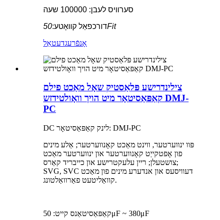
סערוויס לעבן: 100000 שעה
50Fit
דורכפאַל קוואָטע:
אָנפֿרעג
דעטאַל
צילינדרישע פּלאַסטיק שאָל מאַכט פילם
קאַפּאַסיטאָר מיט הויך וואָולטידזש DMJ-
PC
DC לינק קאַפּאַסיטאָר: DMJ-PC
פּוו ינווערטער, ווינט מאַכט קאָנווערטער; אַלע מינים
פון אָפטקייַט קאָנווערטער און ינווערטער מאַכט
צושטעלן; ריין עלעקטרישע און כייבריד קאַרס;
SVG, SVC דעוויסעס און אנדערע מינים פון מאַכט
קוואַליטעט פאַרוואַלטונג.
קאַפּאַסיטאַנס קייט: 50μF ~ 380μF