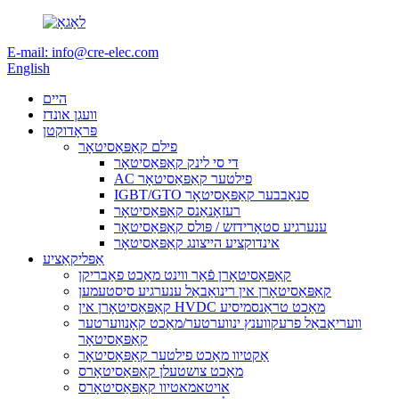
E-mail: info@cre-elec.com
English
היים
וועגן אונדז
פּראָדוקטן
פילם קאַפּאַסיטאָר
די סי לינק קאַפּאַסיטאָר
AC פילטער קאַפּאַסיטאָר
IGBT/GTO סנאַבבער קאַפּאַסיטאָר
רעזאָנאַנס קאַפּאַסיטאָר
ענערגיע סטאָרידזש / פּולס קאַפּאַסיטאָר
אינדוקציע הייצונג קאַפּאַסיטאָר
אַפּליקאַציע
קאַפּאַסיטאָרן פֿאַר ווינט מאַכט פאַבריקן
קאַפּאַסיטאָרן אין רינואַבאַל ענערגיע סיסטעמען
קאַפּאַסיטאָרן אין HVDC מאַכט טראַנסמיסיע
וועריאַבאַל פרעקווענץ ינווערטער/מאַכט קאָנווערטער
קאַפּאַסיטאָר
אַקטיוו מאַכט פילטער קאַפּאַסיטאָר
מאַכט צושטעלן קאַפּאַסיטאָרס
אויטאמאטיוו קאַפּאַסיטאָרס