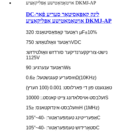
DC-לינק קאַפּאַסיטאָר סעריע פֿאַר
אויטאָמאַטישע אַפּליקאַציע DKMJ-AP
ראַטעד קאַפּאַסיטאַנס: 320 μF±10%
ראַטעד וואָולטאַזש: 750VDC
נישט-צוריקקערנדיקער סורדזש וואָולטידזש:
1125V
ראַטעד ענערגיע: 90Ws
סעריע קעגנשטעל: ≤0.6mΩ(10KHz)
טאַנגענט פון די פארלוסט: 0.001 (100 הערץ)
זעלבסט-אויסלאדונג צייט קאנסט.: 10000S
זעלבסט-אינדוקטאנס: ≤15nH (1MHz)
אַפּערייטינג טעמפּעראַטור: -40~105°C
סטאָרידזש טעמפּעראַטור: -40~105°C