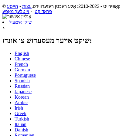
© קאַפּירייט - 2010-2022: אַלע רעכטן רעזערווירט.
עצות
-
הייסע
פּראָדוקטן
-
זייטלעך מאַפּע
שיקן אימעיל
x
שיקט אייער מעסעדזש צו אונדז:
English
Chinese
French
German
Portuguese
Spanish
Russian
Japanese
Korean
Arabic
Irish
Greek
Turkish
Italian
Danish
Romanian