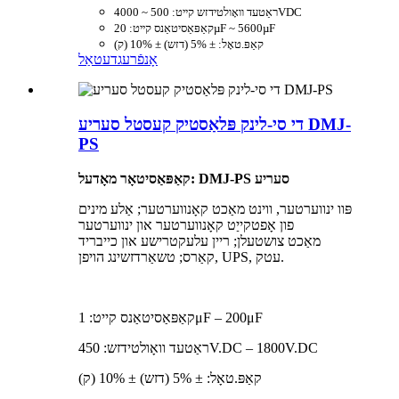
ראַטעד וואָולטידזש קייט: 500 ~ 4000VDC
קאַפּאַסיטאַנס קייט: 20µF ~ 5600µF
קאַפּ.טאָל: ± 5% (דזש) ± 10% (ק)
אָנפֿרעג
דעטאַל
די סי-לינק פּלאַסטיק קעסטל סעריע DMJ-
PS
קאַפּאַסיטאָר מאָדעל: DMJ-PS סעריע
פּוו ינווערטער, ווינט מאַכט קאָנווערטער; אַלע מינים
פון אָפטקייַט קאָנווערטער און ינווערטער
מאַכט צושטעלן; ריין עלעקטרישע און כייבריד
קאַרס; טשאַרדזשינג הויפן, UPS, עטק.
קאַפּאַסיטאַנס קייט: 1μF – 200μF
ראַטעד וואָולטידזש: 450V.DC – 1800V.DC
קאַפּ.טאָל: ± 5% (דזש) ± 10% (ק)